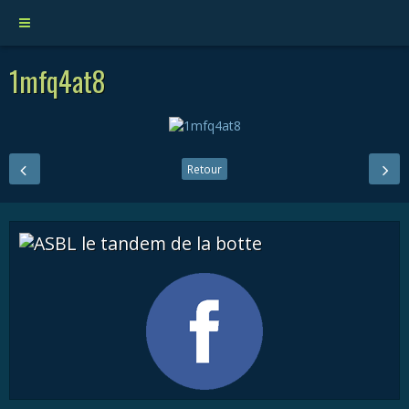
1mfq4at8
Retour