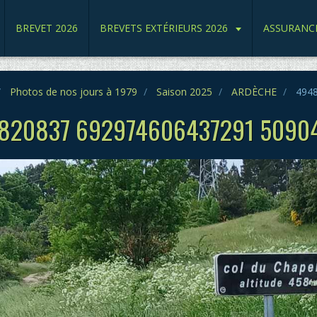
BREVET 2026
BREVETS EXTÉRIEURS 2026
ASSURANC
Photos de nos jours à 1979
Saison 2025
ARDÈCHE
4948
820837 692974606437291 5090