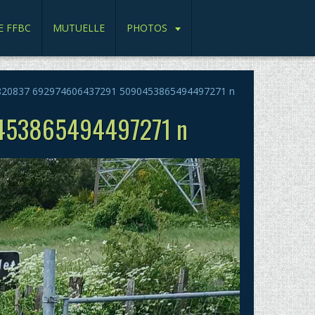
E FFBC
MUTUELLE
PHOTOS
20837 692974606437291 5090453865494497271 n
453865494497271 n