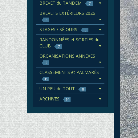
BREVET du TANDEM
7
BREVETS EXTÉRIEURS 2026
3
STAGES / SÉJOURS
3
RANDONNÉES et SORTIES du
CLUB
7
ORGANISATIONS ANNEXES
2
CLASSEMENTS et PALMARÈS
15
UN PEU de TOUT
8
ARCHIVES
14