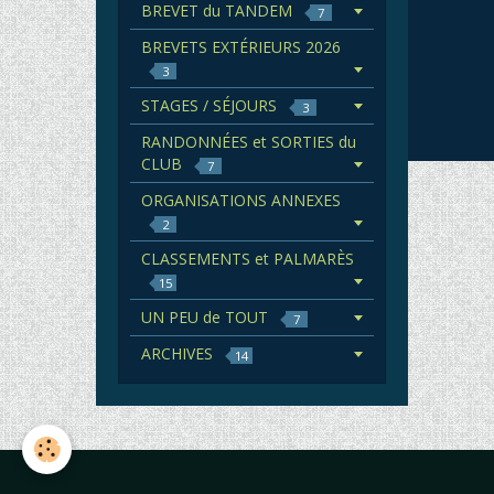
BREVET du TANDEM
7
BREVETS EXTÉRIEURS 2026
3
STAGES / SÉJOURS
3
RANDONNÉES et SORTIES du
CLUB
7
ORGANISATIONS ANNEXES
2
CLASSEMENTS et PALMARÈS
15
UN PEU de TOUT
7
ARCHIVES
14