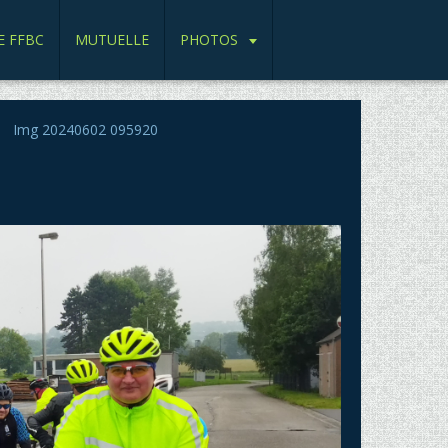
E FFBC
MUTUELLE
PHOTOS
Img 20240602 095920